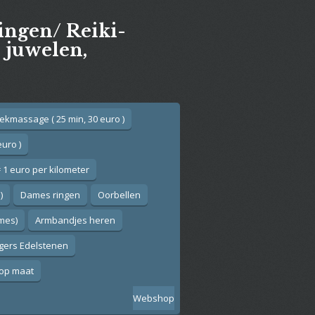
gingen/ Reiki-
e juwelen,
ekmassage ( 25 min, 30 euro )
euro )
 1 euro per kilometer
)
Dames ringen
Oorbellen
ames)
Armbandjes heren
gers Edelstenen
op maat
Webshop