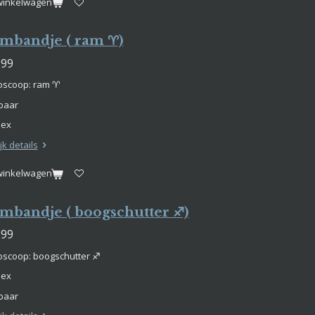
winkelwagen
mbandje ( ram ♈)
,99
oscoop: ram ♈
baar
sex
jk details
winkelwagen
mbandje ( boogschutter ♐)
,99
oscoop: boogschutter ♐
sex
baar