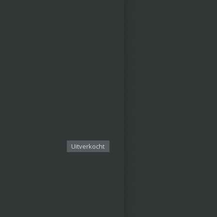
Uitverkocht