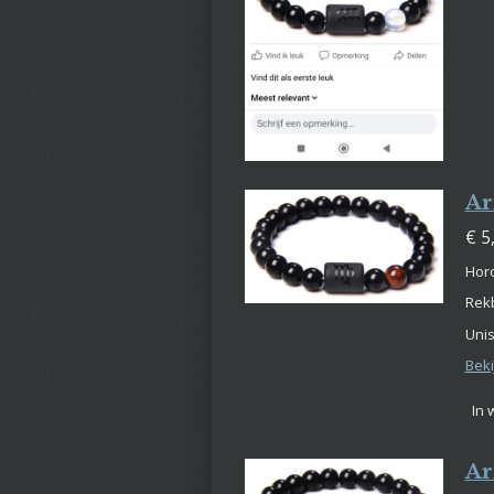
Ar
€ 5
Hor
Rek
Uni
Beki
In 
Ar