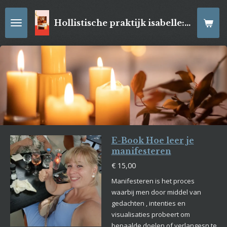
Ga
direct
Hollistische praktijk isabelle: online Kaartleggingen/ Reiki-behandelingen, Relaxatiemassage's , self- made juwelen, spirituele artikelen
naar
de
hoofdinhoud
E-Book Hoe leer je
manifesteren
€ 15,00
Manifesteren is het proces
waarbij men door middel van
gedachten , intenties en
visualisaties probeert om
bepaalde doelen of verlangesn te