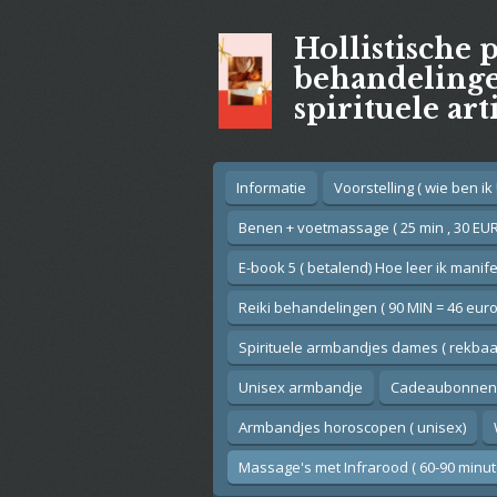
Ga
Hollistische 
direct
naar
behandelingen
de
spirituele art
hoofdinhoud
Informatie
Voorstelling ( wie ben ik !
Benen + voetmassage ( 25 min , 30 EUR
E-book 5 ( betalend) Hoe leer ik manif
Reiki behandelingen ( 90 MIN = 46 euro
Spirituele armbandjes dames ( rekbaar
Unisex armbandje
Cadeaubonnen
Armbandjes horoscopen ( unisex)
Massage's met Infrarood ( 60-90 minut