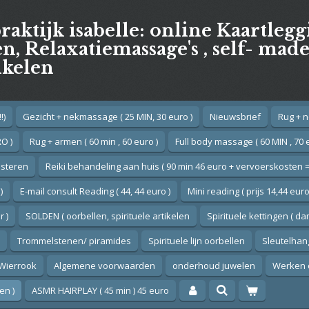
praktijk isabelle: online Kaartleg
, Relaxatiemassage's , self- mad
ikelen
!)
Gezicht + nekmassage ( 25 MIN, 30 euro )
Nieuwsbrief
Rug + n
O )
Rug + armen ( 60 min , 60 euro )
Full body massage ( 60 MIN , 70 
esteren
Reiki behandeling aan huis ( 90 min 46 euro + vervoerskosten =
)
E-mail consult Reading ( 44, 44 euro )
Mini reading ( prijs 14,44 euro
 )
SOLDEN ( oorbellen, spirituele artikelen
Spirituele kettingen ( d
Trommelstenen/ piramides
Spirituele lijn oorbellen
Sleutelhan
Wierrook
Algemene voorwaarden
onderhoud juwelen
Werken 
en )
ASMR HAIRPLAY ( 45 min ) 45 euro