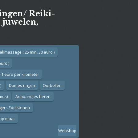
gingen/ Reiki-
e juwelen,
ekmassage ( 25 min, 30 euro )
euro )
 1 euro per kilometer
)
Dames ringen
Oorbellen
ames)
Armbandjes heren
gers Edelstenen
op maat
Webshop