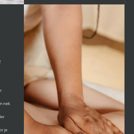
e
r
in nek
ler
r je