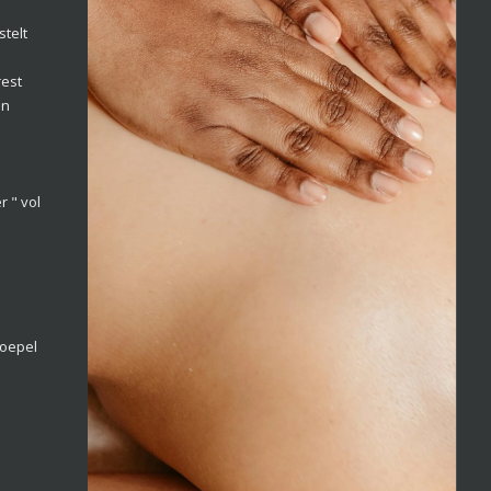
stelt
rest
en
r " vol
oepel