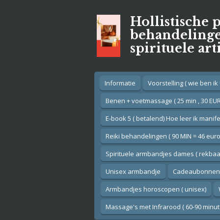
Ga
Hollistische 
direct
naar
behandelingen
de
spirituele art
hoofdinhoud
Informatie
Voorstelling ( wie ben ik !
Benen + voetmassage ( 25 min , 30 EUR
E-book 5 ( betalend) Hoe leer ik manif
Reiki behandelingen ( 90 MIN = 46 euro
Spirituele armbandjes dames ( rekbaar
Unisex armbandje
Cadeaubonnen
Armbandjes horoscopen ( unisex)
Massage's met Infrarood ( 60-90 minut