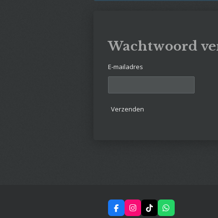
Wachtwoord ve
E-mailadres
Verzenden
F
I
T
W
a
n
i
h