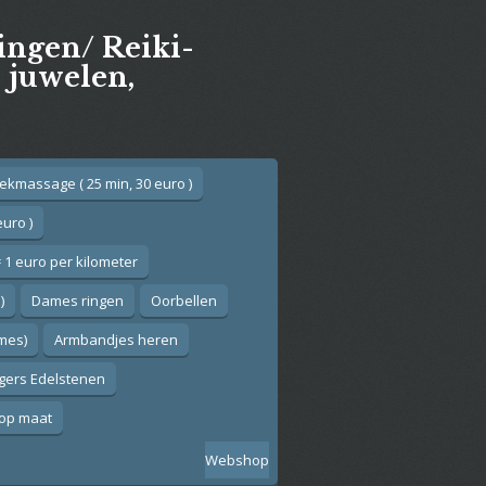
gingen/ Reiki-
e juwelen,
ekmassage ( 25 min, 30 euro )
euro )
 1 euro per kilometer
)
Dames ringen
Oorbellen
ames)
Armbandjes heren
gers Edelstenen
op maat
Webshop