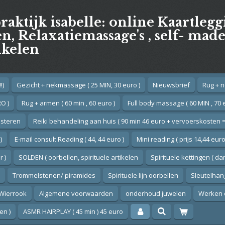
praktijk isabelle: online Kaartleg
, Relaxatiemassage's , self- mad
ikelen
!)
Gezicht + nekmassage ( 25 MIN, 30 euro )
Nieuwsbrief
Rug + n
O )
Rug + armen ( 60 min , 60 euro )
Full body massage ( 60 MIN , 70 
esteren
Reiki behandeling aan huis ( 90 min 46 euro + vervoerskosten =
)
E-mail consult Reading ( 44, 44 euro )
Mini reading ( prijs 14,44 euro
 )
SOLDEN ( oorbellen, spirituele artikelen
Spirituele kettingen ( d
Trommelstenen/ piramides
Spirituele lijn oorbellen
Sleutelhan
Wierrook
Algemene voorwaarden
onderhoud juwelen
Werken 
en )
ASMR HAIRPLAY ( 45 min ) 45 euro