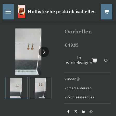
Ga
direct
Hollistische praktijk isabelle: online Kaartleggingen/ Reiki-behandelingen, Relaxatiemassage's , self- made juwelen, spirituele artikelen
naar
de
hoofdinhoud
Oorbellen
€ 19,95
In
winkelwagen
Vlinder 🦋
Zomerse kleuren
Zirkonia#steentjes
D
D
S
D