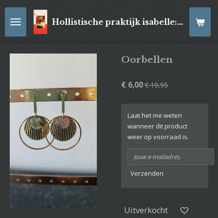
Ga
direct
Hollistische praktijk isabelle: online Kaartleggingen/ Reiki-behandelingen, Relaxatiemassage's , self- made juwelen, spirituele artikelen
naar
de
hoofdinhoud
Oorbellen
€ 6,00
€ 19,95
Laat het me weten
wanneer dit product
weer op voorraad is.
Verzenden
Uitverkocht