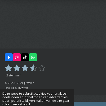
F
I
T
W
a
n
i
h
1
2
3
4
5
c
s
k
a
S
R
e
t
T
t
t
a
s
s
s
s
s
b
a
o
s
e
42 stemmen
t
o
g
k
A
m
t
t
t
t
t
o
r
p
i
m
© 2020 - 2021 juwelen
k
a
p
n
e
m
e
e
e
e
e
Powered by
JouwWeb
g
n
Deze website gebruikt cookies voor analyse-
:
r
r
r
r
r
doeleinden en/of het tonen van advertenties.
3
Door gebruik te blijven maken van de site gaat
r
r
r
r
u hiermee akkoord.
.