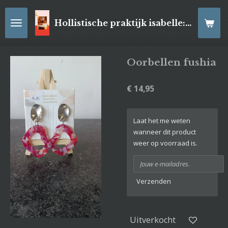
Ga
direct
Hollistische praktijk isabelle: online Kaartleggingen/ Reiki-behandelingen, Relaxatiemassage's , self- made juwelen, spirituele artikelen
naar
de
hoofdinhoud
Oorbellen fushia
€ 14,95
Laat het me weten
wanneer dit product
weer op voorraad is.
Verzenden
Uitverkocht