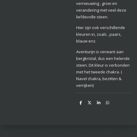
vernieuwing , groei en
verandering met veel deze
liefdevolle steen.
Hier zijn ook verschillende
kleuren in, zoals , paars,
blauw enz.
Aventurijn is verwant aan
bergkristal, dus een helende
steen. Dit kleur is verbonden
met het tweede chakra. (
Navel chakra, bezitten &
verrijken)
D
D
S
D
e
e
h
e
l
e
a
l
e
l
r
e
n
e
n