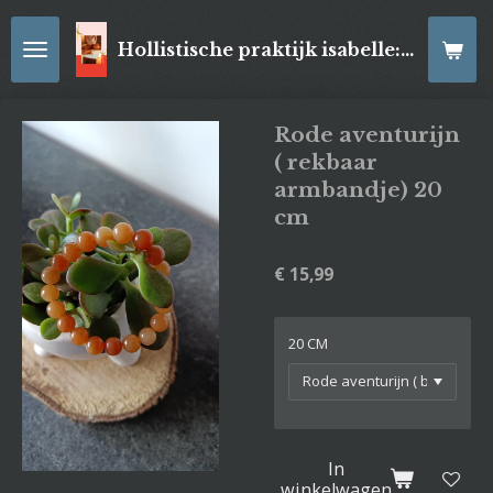
Ga
direct
Hollistische praktijk isabelle: online Kaartleggingen/ Reiki-behandelingen, Relaxatiemassage's , self- made juwelen, spirituele artikelen
naar
de
hoofdinhoud
Rode aventurijn
( rekbaar
armbandje) 20
cm
€ 15,99
20 CM
In
winkelwagen