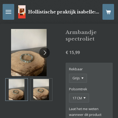
Ga
direct
Hollistische praktijk isabelle: online Kaartleggingen/ Reiki-behandelingen, Relaxatiemassage's , self- made juwelen, spirituele artikelen
naar
de
hoofdinhoud
Armbandje
spectroliet
€ 15,99
Rekbaar
Polsomtrek
Laat het me weten
wanneer dit product