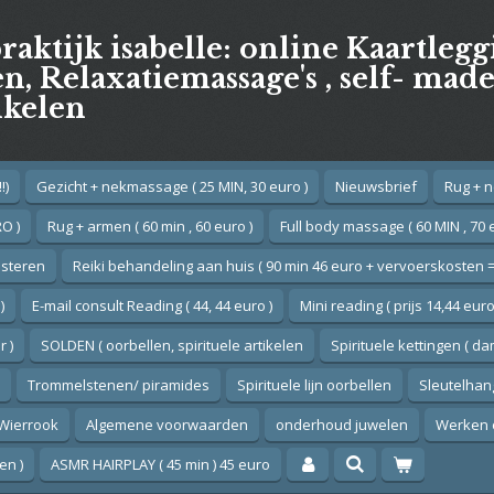
praktijk isabelle: online Kaartleg
, Relaxatiemassage's , self- mad
ikelen
!)
Gezicht + nekmassage ( 25 MIN, 30 euro )
Nieuwsbrief
Rug + n
O )
Rug + armen ( 60 min , 60 euro )
Full body massage ( 60 MIN , 70 
esteren
Reiki behandeling aan huis ( 90 min 46 euro + vervoerskosten =
)
E-mail consult Reading ( 44, 44 euro )
Mini reading ( prijs 14,44 euro
 )
SOLDEN ( oorbellen, spirituele artikelen
Spirituele kettingen ( d
Trommelstenen/ piramides
Spirituele lijn oorbellen
Sleutelhan
Wierrook
Algemene voorwaarden
onderhoud juwelen
Werken 
en )
ASMR HAIRPLAY ( 45 min ) 45 euro