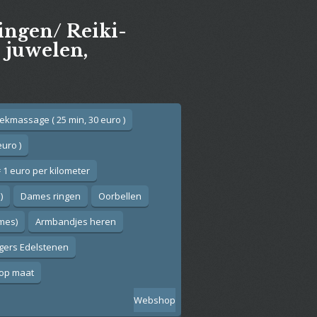
gingen/ Reiki-
e juwelen,
ekmassage ( 25 min, 30 euro )
euro )
 1 euro per kilometer
)
Dames ringen
Oorbellen
ames)
Armbandjes heren
gers Edelstenen
op maat
Webshop