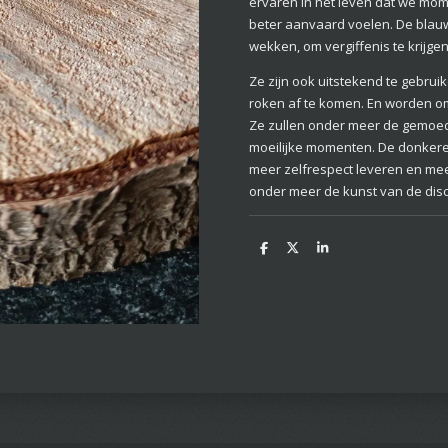
ervaren in het leven dat we mo
beter aanvaard voelen. De blau
wekken, om vergiffenis te krijgen
Ze zijn ook uitstekend te gebrui
roken af te komen. En worden om
Ze zullen onder meer de gemoed
moeilijke momenten. De donkere 
meer zelfrespect leveren en me
onder meer de kunst van de discr
D
D
S
e
e
h
l
e
a
e
l
r
n
e