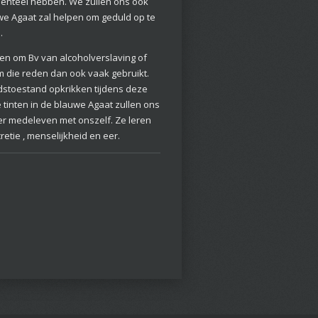
menteel hebben. We zullen ons ook
we Agaat zal helpen om geduld op te
.
ken om Bv van alcoholverslaving of
 die reden dan ook vaak gebruikt.
stoestand opkrikken tijdens deze
tinten in de blauwe Agaat zullen ons
er medeleven met onszelf. Ze leren
etie , menselijkheid en eer.