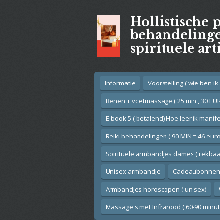
Ga
Hollistische 
direct
naar
behandelingen
de
spirituele art
hoofdinhoud
Informatie
Voorstelling ( wie ben ik !
Benen + voetmassage ( 25 min , 30 EUR
E-book 5 ( betalend) Hoe leer ik manif
Reiki behandelingen ( 90 MIN = 46 euro
Spirituele armbandjes dames ( rekbaar
Unisex armbandje
Cadeaubonnen
Armbandjes horoscopen ( unisex)
Massage's met Infrarood ( 60-90 minut