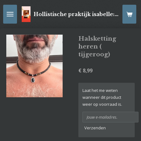
Ga
direct
Hollistische praktijk isabelle: online Kaartleggingen/ Reiki-behandelingen, Relaxatiemassage's , self- made juwelen, spirituele artikelen
naar
de
hoofdinhoud
Halsketting
heren (
tijgeroog)
€ 8,99
Laat het me weten
wanneer dit product
weer op voorraad is.
Verzenden