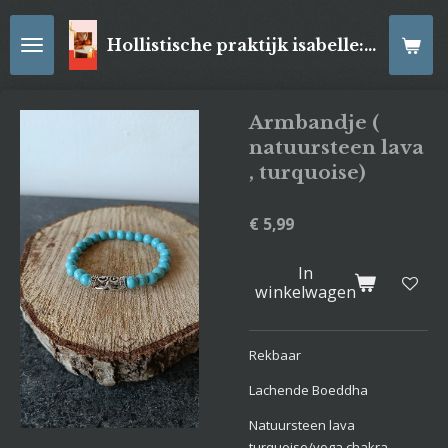
Ga
direct
Hollistische praktijk isabelle: online Kaartleggingen/ Reiki-behandelingen, Relaxatiemassage's , self- made juwelen, spirituele artikelen
naar
de
hoofdinhoud
Armbandje (
natuursteen lava
, turquoise)
€ 5,99
In
winkelwagen
Rekbaar
Lachende Boeddha
Natuursteen lava
turquoise/yoga chakra