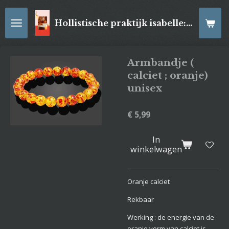
Ga
direct
Hollistische praktijk isabelle: online Kaartleggingen/ Reiki-behandelingen, Relaxatiemassage's , self- made juwelen, spirituele artikelen
naar
de
hoofdinhoud
Armbandje (
calciet ; oranje)
unisex
€ 5,99
In
winkelwagen
Oranje calciet
Rekbaar
Werking : de energie van de
oranje vorm van calciet is