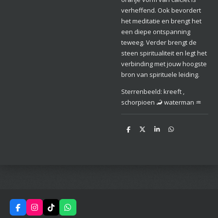
verheffend. Ook bevordert
het meditatie en brengt het
een diepe ontspanning
teweeg. Verder brengt de
steen spiritualiteit en legt het
verbinding met jouw hoogste
bron van spirituele leiding.
Sterrenbeeld: kreeft ,
schorpioen 🦂 waterman ♒
D
D
S
D
e
e
h
e
l
e
a
l
e
l
r
e
n
e
n
F
I
T
W
a
n
i
h