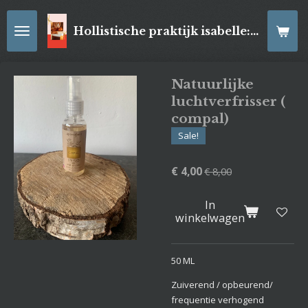
Ga
direct
Hollistische praktijk isabelle: online Kaartleggingen/ Reiki-behandelingen, Relaxatiemassage's , self- made juwelen, spirituele artikelen
naar
de
hoofdinhoud
Natuurlijke
luchtverfrisser (
compal)
Sale!
€ 4,00
€ 8,00
In
winkelwagen
50 ML
Zuiverend / opbeurend/
frequentie verhogend