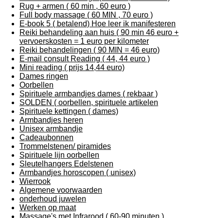
Rug + armen ( 60 min , 60 euro )
Full body massage ( 60 MIN , 70 euro )
E-book 5 ( betalend) Hoe leer ik manifesteren
Reiki behandeling aan huis ( 90 min 46 euro +
vervoerskosten = 1 euro per kilometer
Reiki behandelingen ( 90 MIN = 46 euro)
E-mail consult Reading ( 44, 44 euro )
Mini reading ( prijs 14,44 euro)
Dames ringen
Oorbellen
Spirituele armbandjes dames ( rekbaar )
SOLDEN ( oorbellen, spirituele artikelen
Spirituele kettingen ( dames)
Armbandjes heren
Unisex armbandje
Cadeaubonnen
Trommelstenen/ piramides
Spirituele lijn oorbellen
Sleutelhangers Edelstenen
Armbandjes horoscopen ( unisex)
Wierrook
Algemene voorwaarden
onderhoud juwelen
Werken op maat
Massage's met Infrarood ( 60-90 minuten )