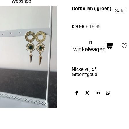
Webshop
Oorbellen ( groen)
Sale!
€ 9,99
€ 19,99
In
winkelwagen
Nickelvrij 👐
Groen#goud
D
D
S
D
e
e
h
e
l
e
a
l
e
l
r
e
n
e
n