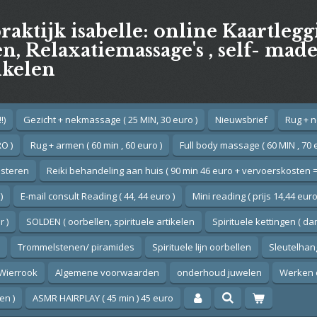
praktijk isabelle: online Kaartleg
, Relaxatiemassage's , self- mad
ikelen
!)
Gezicht + nekmassage ( 25 MIN, 30 euro )
Nieuwsbrief
Rug + n
O )
Rug + armen ( 60 min , 60 euro )
Full body massage ( 60 MIN , 70 
esteren
Reiki behandeling aan huis ( 90 min 46 euro + vervoerskosten =
)
E-mail consult Reading ( 44, 44 euro )
Mini reading ( prijs 14,44 euro
 )
SOLDEN ( oorbellen, spirituele artikelen
Spirituele kettingen ( d
Trommelstenen/ piramides
Spirituele lijn oorbellen
Sleutelhan
Wierrook
Algemene voorwaarden
onderhoud juwelen
Werken 
en )
ASMR HAIRPLAY ( 45 min ) 45 euro