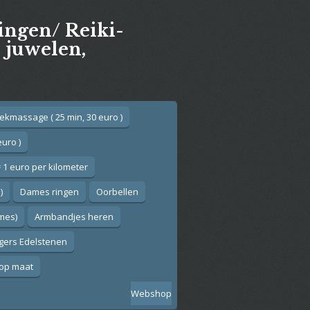
gingen/ Reiki-
e juwelen,
ekmassage ( 25 min, 30 euro )
euro )
 1 euro per kilometer
)
Dames ringen
Oorbellen
ames)
Armbandjes heren
gers Edelstenen
op maat
Webshop