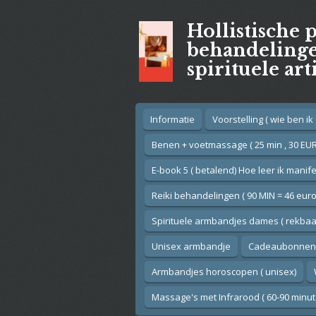
Ga
Hollistische 
direct
naar
behandelingen
de
spirituele art
hoofdinhoud
Informatie
Voorstelling ( wie ben ik !
Benen + voetmassage ( 25 min , 30 EUR
E-book 5 ( betalend) Hoe leer ik manif
Reiki behandelingen ( 90 MIN = 46 euro
Spirituele armbandjes dames ( rekbaar
Unisex armbandje
Cadeaubonnen
Armbandjes horoscopen ( unisex)
Massage's met Infrarood ( 60-90 minut