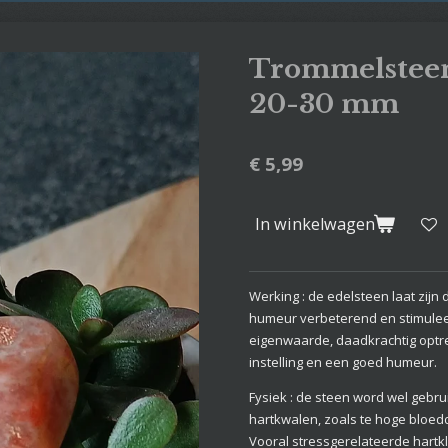
Trommelsteen
20-30 mm
€ 5,99
In winkelwagen
Werking : de edelsteen laat zijn 
humeur verbeterend en stimulee
eigenwaarde, daadkrachtig optre
instelling en een goed humeur.
Fysiek : de steen word wel gebrui
hartkwalen, zoals te hoge bloedd
Vooral stressgerelateerde hartk