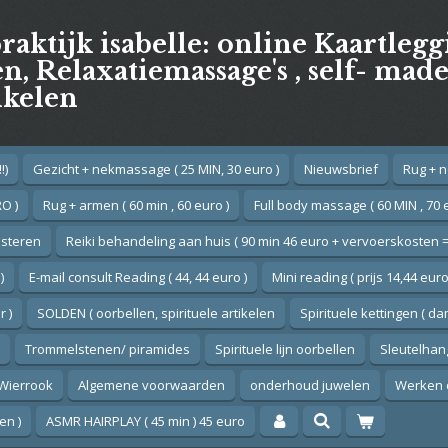
praktijk isabelle: online Kaartleg
, Relaxatiemassage's , self- mad
ikelen
!)
Gezicht + nekmassage ( 25 MIN, 30 euro )
Nieuwsbrief
Rug + n
O )
Rug + armen ( 60 min , 60 euro )
Full body massage ( 60 MIN , 70 
esteren
Reiki behandeling aan huis ( 90 min 46 euro + vervoerskosten =
)
E-mail consult Reading ( 44, 44 euro )
Mini reading ( prijs 14,44 euro
 )
SOLDEN ( oorbellen, spirituele artikelen
Spirituele kettingen ( d
Trommelstenen/ piramides
Spirituele lijn oorbellen
Sleutelhan
Wierrook
Algemene voorwaarden
onderhoud juwelen
Werken 
en )
ASMR HAIRPLAY ( 45 min ) 45 euro