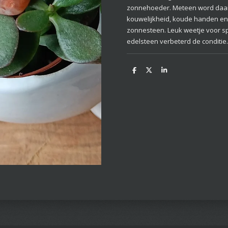
zonnehoeder. Meteen word daarm
kouwelijkheid, koude handen e
zonnesteen. Leuk weetje voor spo
edelsteen verbeterd de conditie.
D
D
S
e
e
h
l
e
a
e
l
r
n
e