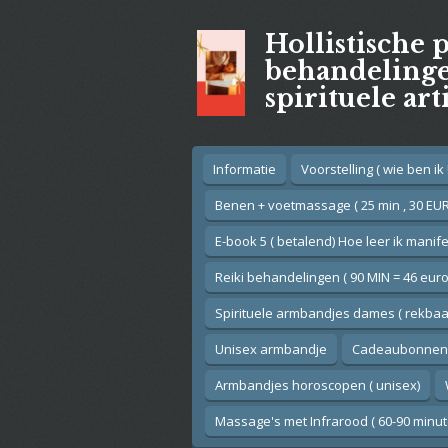
Ga
Hollistische 
direct
naar
behandelingen
de
spirituele art
hoofdinhoud
Informatie
Voorstelling ( wie ben ik !
Benen + voetmassage ( 25 min , 30 EUR
E-book 5 ( betalend) Hoe leer ik manif
Reiki behandelingen ( 90 MIN = 46 euro
Spirituele armbandjes dames ( rekbaar
Unisex armbandje
Cadeaubonnen
Armbandjes horoscopen ( unisex)
Massage's met Infrarood ( 60-90 minut