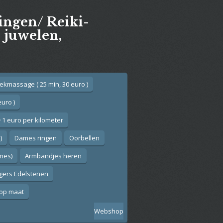
gingen/ Reiki-
e juwelen,
ekmassage ( 25 min, 30 euro )
euro )
 1 euro per kilometer
)
Dames ringen
Oorbellen
ames)
Armbandjes heren
gers Edelstenen
op maat
Webshop