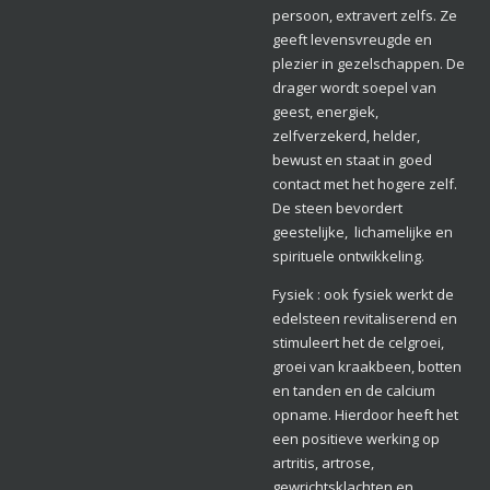
persoon, extravert zelfs. Ze
geeft levensvreugde en
plezier in gezelschappen. De
drager wordt soepel van
geest, energiek,
zelfverzekerd, helder,
bewust en staat in goed
contact met het hogere zelf.
De steen bevordert
geestelijke, lichamelijke en
spirituele ontwikkeling.
Fysiek : ook fysiek werkt de
edelsteen revitaliserend en
stimuleert het de celgroei,
groei van kraakbeen, botten
en tanden en de calcium
opname. Hierdoor heeft het
een positieve werking op
artritis, artrose,
gewrichtsklachten en