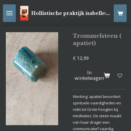
Ga
direct
Hollistische praktijk isabelle: online Kaartleggingen/ Reiki-behandelingen, Relaxatiemassage's , self- made juwelen, spirituele artikelen
naar
de
hoofdinhoud
Trommelsteen (
apatiet)
€ 12,99
In
winkelwagen
Werking: apatiet bevordert
spirituele vaardigheden en
reikt tot Grote hoogten bij
meditaties. De steen maakt
van haar drager een
communicatief vaardig