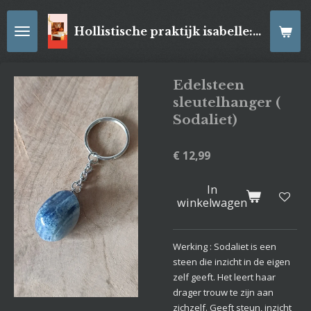
Ga
direct
Hollistische praktijk isabelle: online Kaartleggingen/ Reiki-behandelingen, Relaxatiemassage's , self- made juwelen, spirituele artikelen
naar
de
hoofdinhoud
Edelsteen
sleutelhanger (
Sodaliet)
€ 12,99
In
winkelwagen
Werking : Sodaliet is een
steen die inzicht in de eigen
zelf geeft. Het leert haar
drager trouw te zijn aan
zichzelf. Geeft steun, inzicht