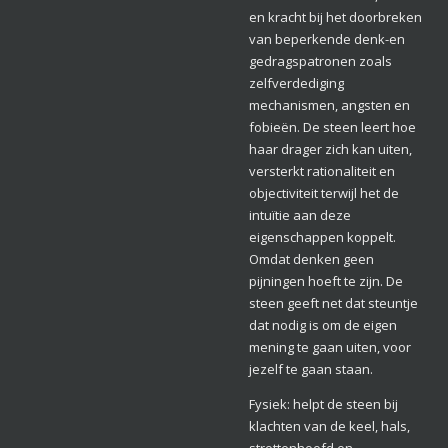
en kracht bij het doorbreken
van beperkende denk-en
gedragspatronen zoals
zelfverdediging
mechanismen, angsten en
fobieën. De steen leert hoe
haar drager zich kan uiten,
versterkt rationaliteit en
objectiviteit terwijl het de
intuïtie aan deze
eigenschappen koppelt.
Omdat denken geen
pijningen hoeft te zijn. De
steen geeft net dat steuntje
dat nodig is om de eigen
mening te gaan uiten, voor
jezelf te gaan staan.
Fysiek: helpt de steen bij
klachten van de keel, hals,
strottenhoofd en