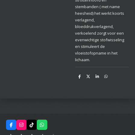
stembanden ( met name
heesheid) het werkt koorts
verlagend,
bloeddrukverlagend,
verkoelend zorgt voor een
evenwichtige stofwisseling
en stimuleert de
vloeistofopname in het
lichaam.
D
D
S
D
e
e
h
e
l
e
a
l
e
l
r
e
n
e
n
F
I
T
W
a
n
i
h