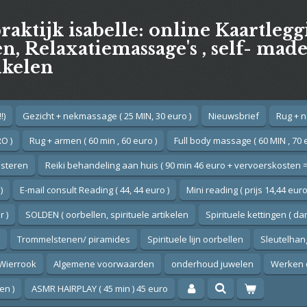
praktijk isabelle: online Kaartleg
, Relaxatiemassage's , self- mad
ikelen
!)
Gezicht + nekmassage ( 25 MIN, 30 euro )
Nieuwsbrief
Rug + n
O )
Rug + armen ( 60 min , 60 euro )
Full body massage ( 60 MIN , 70 
esteren
Reiki behandeling aan huis ( 90 min 46 euro + vervoerskosten =
)
E-mail consult Reading ( 44, 44 euro )
Mini reading ( prijs 14,44 euro
 )
SOLDEN ( oorbellen, spirituele artikelen
Spirituele kettingen ( d
Trommelstenen/ piramides
Spirituele lijn oorbellen
Sleutelhan
Wierrook
Algemene voorwaarden
onderhoud juwelen
Werken 
en )
ASMR HAIRPLAY ( 45 min ) 45 euro