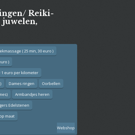
gingen/ Reiki-
e juwelen,
ekmassage ( 25 min, 30 euro )
euro )
 1 euro per kilometer
)
Dames ringen
Oorbellen
ames)
Armbandjes heren
gers Edelstenen
op maat
Webshop