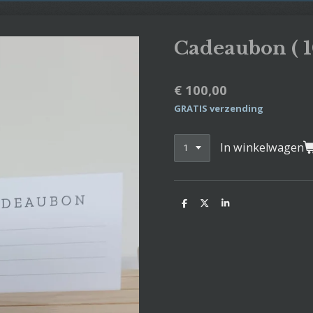
Cadeaubon ( 1
€ 100,00
GRATIS verzending
In winkelwagen
D
D
S
e
e
h
l
e
a
e
l
r
n
e