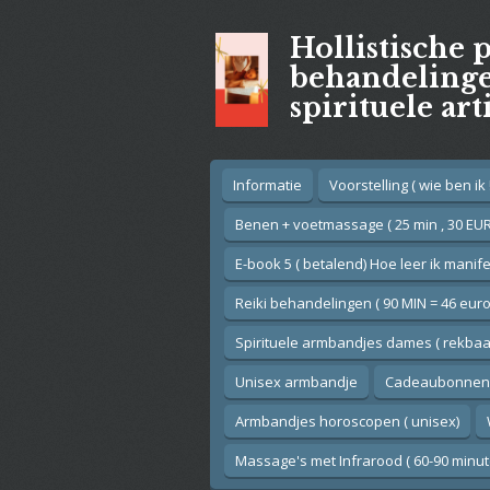
Ga
Hollistische 
direct
naar
behandelingen
de
spirituele art
hoofdinhoud
Informatie
Voorstelling ( wie ben ik !
Benen + voetmassage ( 25 min , 30 EUR
E-book 5 ( betalend) Hoe leer ik manif
Reiki behandelingen ( 90 MIN = 46 euro
Spirituele armbandjes dames ( rekbaar
Unisex armbandje
Cadeaubonnen
Armbandjes horoscopen ( unisex)
Massage's met Infrarood ( 60-90 minut