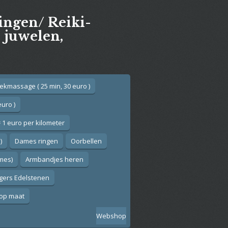
gingen/ Reiki-
e juwelen,
ekmassage ( 25 min, 30 euro )
euro )
 1 euro per kilometer
)
Dames ringen
Oorbellen
ames)
Armbandjes heren
gers Edelstenen
op maat
Webshop