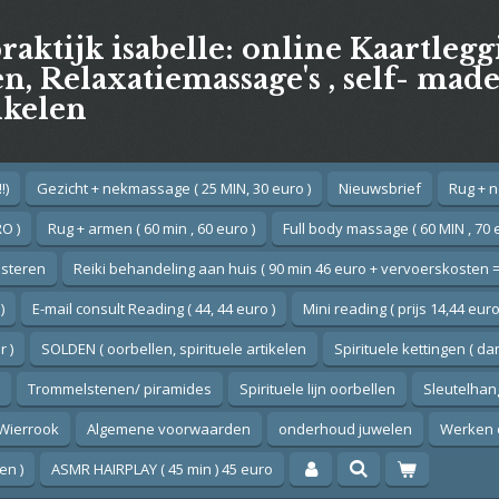
praktijk isabelle: online Kaartleg
, Relaxatiemassage's , self- mad
ikelen
!)
Gezicht + nekmassage ( 25 MIN, 30 euro )
Nieuwsbrief
Rug + n
O )
Rug + armen ( 60 min , 60 euro )
Full body massage ( 60 MIN , 70 
esteren
Reiki behandeling aan huis ( 90 min 46 euro + vervoerskosten =
)
E-mail consult Reading ( 44, 44 euro )
Mini reading ( prijs 14,44 euro
 )
SOLDEN ( oorbellen, spirituele artikelen
Spirituele kettingen ( d
Trommelstenen/ piramides
Spirituele lijn oorbellen
Sleutelhan
Wierrook
Algemene voorwaarden
onderhoud juwelen
Werken 
en )
ASMR HAIRPLAY ( 45 min ) 45 euro