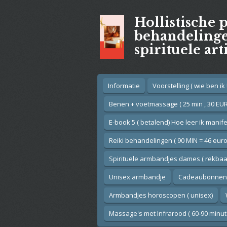
Ga
Hollistische 
direct
naar
behandelingen
de
spirituele art
hoofdinhoud
Informatie
Voorstelling ( wie ben ik !
Benen + voetmassage ( 25 min , 30 EUR
E-book 5 ( betalend) Hoe leer ik manif
Reiki behandelingen ( 90 MIN = 46 euro
Spirituele armbandjes dames ( rekbaar
Unisex armbandje
Cadeaubonnen
Armbandjes horoscopen ( unisex)
Massage's met Infrarood ( 60-90 minut