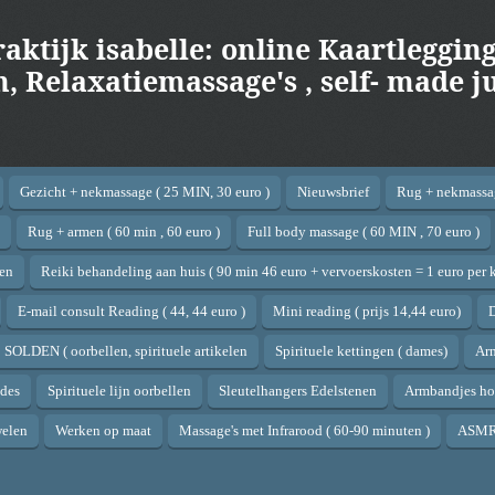
raktijk isabelle: online Kaartlegging
 Relaxatiemassage's , self- made ju
Gezicht + nekmassage ( 25 MIN, 30 euro )
Nieuwsbrief
Rug + nekmassag
Rug + armen ( 60 min , 60 euro )
Full body massage ( 60 MIN , 70 euro )
ren
Reiki behandeling aan huis ( 90 min 46 euro + vervoerskosten = 1 euro per 
E-mail consult Reading ( 44, 44 euro )
Mini reading ( prijs 14,44 euro)
SOLDEN ( oorbellen, spirituele artikelen
Spirituele kettingen ( dames)
Ar
des
Spirituele lijn oorbellen
Sleutelhangers Edelstenen
Armbandjes hor
welen
Werken op maat
Massage's met Infrarood ( 60-90 minuten )
ASMR 