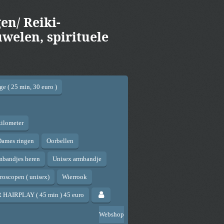
en/ Reiki-
welen, spirituele
e ( 25 min, 30 euro )
kilometer
Dames ringen
Oorbellen
mbandjes heren
Unisex armbandje
oscopen ( unisex)
Wierrook
HAIRPLAY ( 45 min ) 45 euro
Webshop