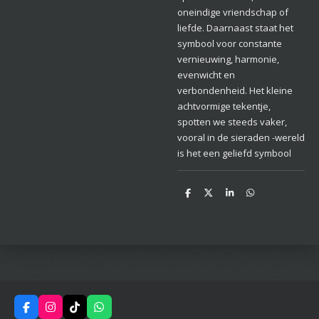
oneindige vriendschap of
liefde. Daarnaast staat het
symbool voor constante
vernieuwing, harmonie,
evenwicht en
verbondenheid. Het kleine
achtvormige tekentje,
spotten we steeds vaker,
vooral in de sieraden -wereld
is het een geliefd symbool
D
D
S
D
e
e
h
e
l
e
a
l
e
l
r
e
n
e
n
F
I
T
W