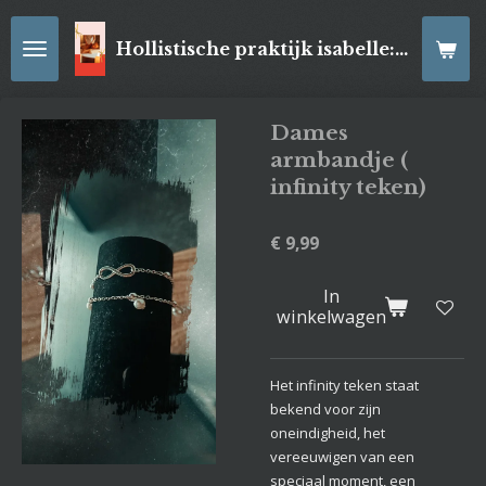
Ga
direct
Hollistische praktijk isabelle: online Kaartleggingen/ Reiki-behandelingen, Relaxatiemassage's , self- made juwelen, spirituele artikelen
naar
de
hoofdinhoud
Dames
armbandje (
infinity teken)
€ 9,99
In
winkelwagen
Het infinity teken staat
bekend voor zijn
oneindigheid, het
vereeuwigen van een
speciaal moment, een