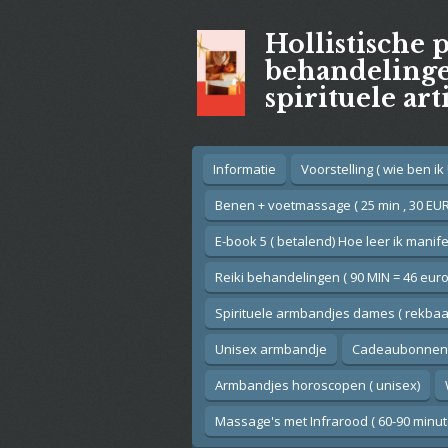
Ga
Hollistische 
direct
naar
behandelingen
de
spirituele art
hoofdinhoud
Informatie
Voorstelling ( wie ben ik !
Benen + voetmassage ( 25 min , 30 EUR
E-book 5 ( betalend) Hoe leer ik manif
Reiki behandelingen ( 90 MIN = 46 euro
Spirituele armbandjes dames ( rekbaar
Unisex armbandje
Cadeaubonnen
Armbandjes horoscopen ( unisex)
Massage's met Infrarood ( 60-90 minut