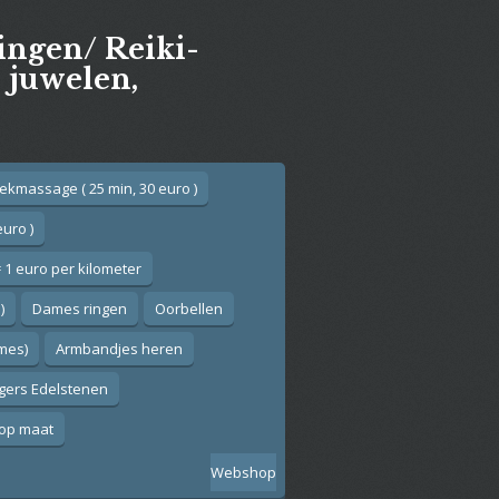
gingen/ Reiki-
e juwelen,
ekmassage ( 25 min, 30 euro )
euro )
 1 euro per kilometer
)
Dames ringen
Oorbellen
ames)
Armbandjes heren
gers Edelstenen
op maat
Webshop