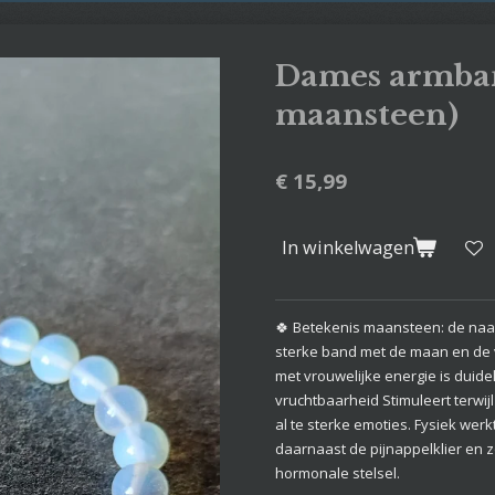
Dames armban
maansteen)
€ 15,99
In winkelwagen
🍀 Betekenis maansteen: de naam
sterke band met de maan en de v
met vrouwelijke energie is duidel
vruchtbaarheid Stimuleert terwijl
al te sterke emoties. Fysiek werk
daarnaast de pijnappelklier en z
hormonale stelsel.