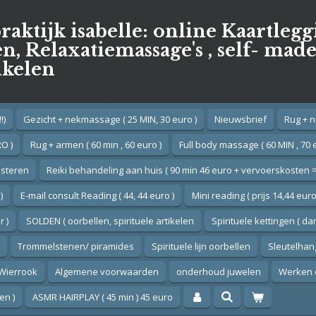
praktijk isabelle: online Kaartleg
, Relaxatiemassage's , self- mad
ikelen
!)
Gezicht + nekmassage ( 25 MIN, 30 euro )
Nieuwsbrief
Rug + n
O )
Rug + armen ( 60 min , 60 euro )
Full body massage ( 60 MIN , 70 
esteren
Reiki behandeling aan huis ( 90 min 46 euro + vervoerskosten =
)
E-mail consult Reading ( 44, 44 euro )
Mini reading ( prijs 14,44 euro
 )
SOLDEN ( oorbellen, spirituele artikelen
Spirituele kettingen ( d
Trommelstenen/ piramides
Spirituele lijn oorbellen
Sleutelhan
Wierrook
Algemene voorwaarden
onderhoud juwelen
Werken 
en )
ASMR HAIRPLAY ( 45 min ) 45 euro