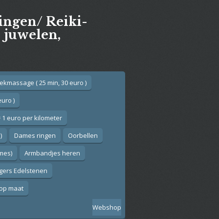
gingen/ Reiki-
e juwelen,
ekmassage ( 25 min, 30 euro )
euro )
 1 euro per kilometer
)
Dames ringen
Oorbellen
ames)
Armbandjes heren
gers Edelstenen
op maat
Webshop