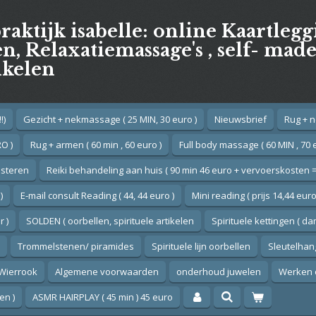
praktijk isabelle: online Kaartleg
, Relaxatiemassage's , self- mad
ikelen
!)
Gezicht + nekmassage ( 25 MIN, 30 euro )
Nieuwsbrief
Rug + n
O )
Rug + armen ( 60 min , 60 euro )
Full body massage ( 60 MIN , 70 
esteren
Reiki behandeling aan huis ( 90 min 46 euro + vervoerskosten =
)
E-mail consult Reading ( 44, 44 euro )
Mini reading ( prijs 14,44 euro
 )
SOLDEN ( oorbellen, spirituele artikelen
Spirituele kettingen ( d
Trommelstenen/ piramides
Spirituele lijn oorbellen
Sleutelhan
Wierrook
Algemene voorwaarden
onderhoud juwelen
Werken 
en )
ASMR HAIRPLAY ( 45 min ) 45 euro