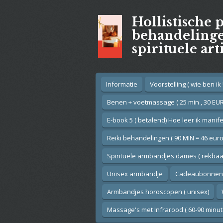
Ga
Hollistische 
direct
naar
behandelingen
de
spirituele art
hoofdinhoud
Informatie
Voorstelling ( wie ben ik !
Benen + voetmassage ( 25 min , 30 EUR
E-book 5 ( betalend) Hoe leer ik manif
Reiki behandelingen ( 90 MIN = 46 euro
Spirituele armbandjes dames ( rekbaar
Unisex armbandje
Cadeaubonnen
Armbandjes horoscopen ( unisex)
Massage's met Infrarood ( 60-90 minut