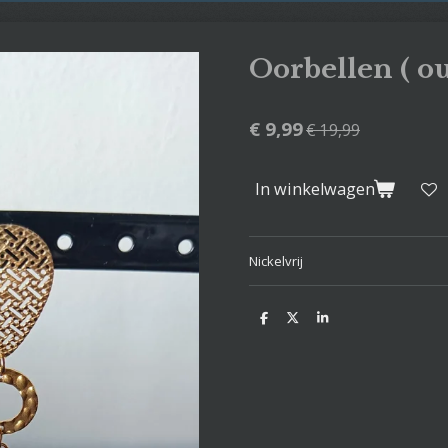
Oorbellen ( ou
€ 9,99
€ 19,99
In winkelwagen
Nickelvrij
D
D
S
e
e
h
l
e
a
e
l
r
n
e