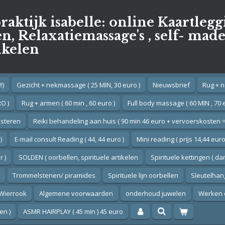
praktijk isabelle: online Kaartleg
, Relaxatiemassage's , self- mad
ikelen
!)
Gezicht + nekmassage ( 25 MIN, 30 euro )
Nieuwsbrief
Rug + n
O )
Rug + armen ( 60 min , 60 euro )
Full body massage ( 60 MIN , 70 
esteren
Reiki behandeling aan huis ( 90 min 46 euro + vervoerskosten =
)
E-mail consult Reading ( 44, 44 euro )
Mini reading ( prijs 14,44 euro
 )
SOLDEN ( oorbellen, spirituele artikelen
Spirituele kettingen ( d
Trommelstenen/ piramides
Spirituele lijn oorbellen
Sleutelhan
Wierrook
Algemene voorwaarden
onderhoud juwelen
Werken 
en )
ASMR HAIRPLAY ( 45 min ) 45 euro