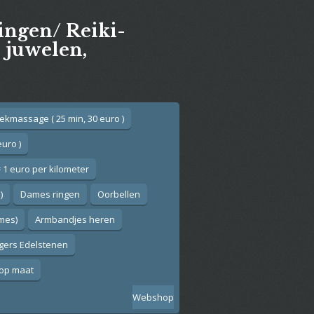
gingen/ Reiki-
e juwelen,
ekmassage ( 25 min, 30 euro )
euro )
 1 euro per kilometer
)
Dames ringen
Oorbellen
ames)
Armbandjes heren
gers Edelstenen
op maat
Webshop