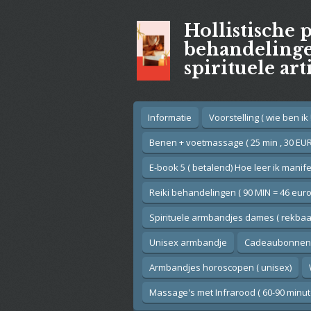
Ga
Hollistische 
direct
naar
behandelingen
de
spirituele art
hoofdinhoud
Informatie
Voorstelling ( wie ben ik !
Benen + voetmassage ( 25 min , 30 EUR
E-book 5 ( betalend) Hoe leer ik manif
Reiki behandelingen ( 90 MIN = 46 euro
Spirituele armbandjes dames ( rekbaar
Unisex armbandje
Cadeaubonnen
Armbandjes horoscopen ( unisex)
Massage's met Infrarood ( 60-90 minut