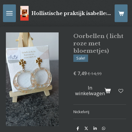
Ga
direct
Hollistische praktijk isabelle: online Kaartleggingen/ Reiki-behandelingen, Relaxatiemassage's , self- made juwelen, spirituele artikelen
naar
de
hoofdinhoud
Oorbellen ( licht
roze met
bloemetjes)
Sale!
€ 7,49
€ 14,99
In
winkelwagen
Nickelvrij
D
D
S
D