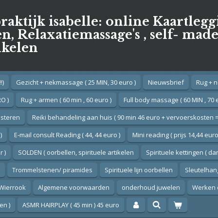
praktijk isabelle: online Kaartleg
, Relaxatiemassage's , self- mad
ikelen
!)
Gezicht + nekmassage ( 25 MIN, 30 euro )
Nieuwsbrief
Rug + n
O )
Rug + armen ( 60 min , 60 euro )
Full body massage ( 60 MIN , 70 
esteren
Reiki behandeling aan huis ( 90 min 46 euro + vervoerskosten =
)
E-mail consult Reading ( 44, 44 euro )
Mini reading ( prijs 14,44 euro
 )
SOLDEN ( oorbellen, spirituele artikelen
Spirituele kettingen ( d
Trommelstenen/ piramides
Spirituele lijn oorbellen
Sleutelhan
Wierrook
Algemene voorwaarden
onderhoud juwelen
Werken 
en )
ASMR HAIRPLAY ( 45 min ) 45 euro