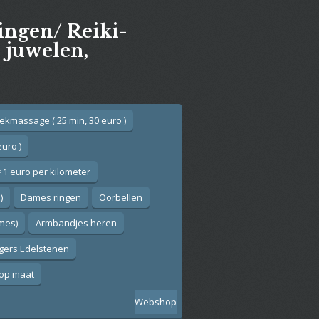
gingen/ Reiki-
e juwelen,
ekmassage ( 25 min, 30 euro )
euro )
 1 euro per kilometer
)
Dames ringen
Oorbellen
ames)
Armbandjes heren
gers Edelstenen
op maat
Webshop