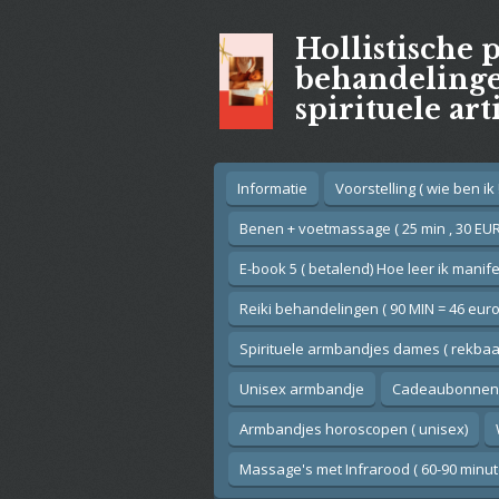
Ga
Hollistische 
direct
naar
behandelingen
de
spirituele art
hoofdinhoud
Informatie
Voorstelling ( wie ben ik !
Benen + voetmassage ( 25 min , 30 EUR
E-book 5 ( betalend) Hoe leer ik manif
Reiki behandelingen ( 90 MIN = 46 euro
Spirituele armbandjes dames ( rekbaar
Unisex armbandje
Cadeaubonnen
Armbandjes horoscopen ( unisex)
Massage's met Infrarood ( 60-90 minut