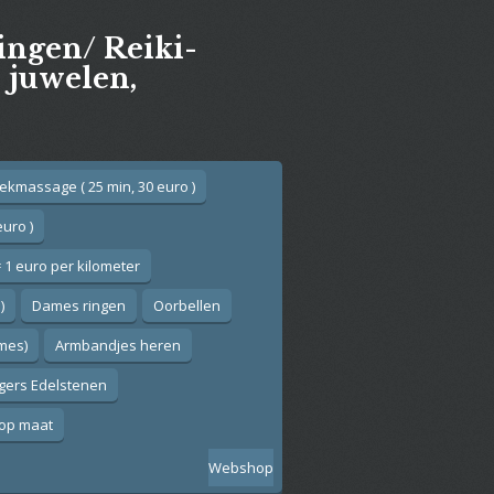
gingen/ Reiki-
e juwelen,
ekmassage ( 25 min, 30 euro )
euro )
 1 euro per kilometer
)
Dames ringen
Oorbellen
ames)
Armbandjes heren
gers Edelstenen
op maat
Webshop