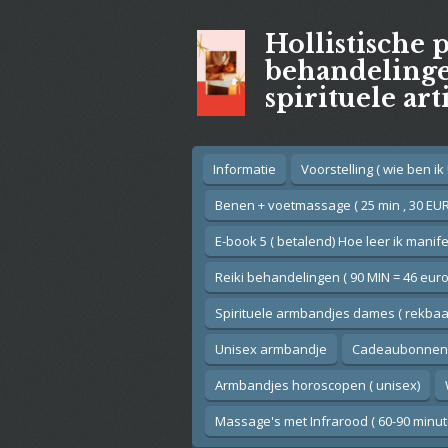
Ga
Hollistische 
direct
naar
behandelingen
de
spirituele art
hoofdinhoud
Informatie
Voorstelling ( wie ben ik !
Benen + voetmassage ( 25 min , 30 EUR
E-book 5 ( betalend) Hoe leer ik manif
Reiki behandelingen ( 90 MIN = 46 euro
Spirituele armbandjes dames ( rekbaar
Unisex armbandje
Cadeaubonnen
Armbandjes horoscopen ( unisex)
Massage's met Infrarood ( 60-90 minut