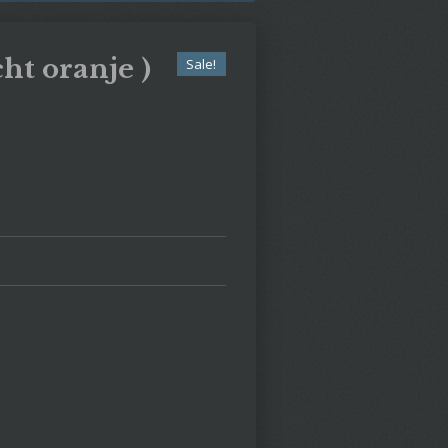
cht oranje )
Sale!