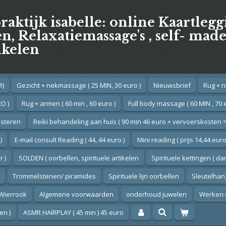
praktijk isabelle: online Kaartleg
, Relaxatiemassage's , self- mad
ikelen
!)
Gezicht + nekmassage ( 25 MIN, 30 euro )
Nieuwsbrief
Rug + n
O )
Rug + armen ( 60 min , 60 euro )
Full body massage ( 60 MIN , 70 
esteren
Reiki behandeling aan huis ( 90 min 46 euro + vervoerskosten =
)
E-mail consult Reading ( 44, 44 euro )
Mini reading ( prijs 14,44 euro
 )
SOLDEN ( oorbellen, spirituele artikelen
Spirituele kettingen ( d
Trommelstenen/ piramides
Spirituele lijn oorbellen
Sleutelhan
Wierrook
Algemene voorwaarden
onderhoud juwelen
Werken 
en )
ASMR HAIRPLAY ( 45 min ) 45 euro