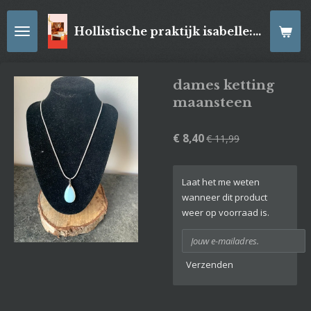
Ga
direct
Hollistische praktijk isabelle: online Kaartleggingen/ Reiki-behandelingen, Relaxatiemassage's , self- made juwelen, spirituele artikelen
naar
de
hoofdinhoud
dames ketting
maansteen
€ 8,40
€ 11,99
Laat het me weten
wanneer dit product
weer op voorraad is.
Verzenden