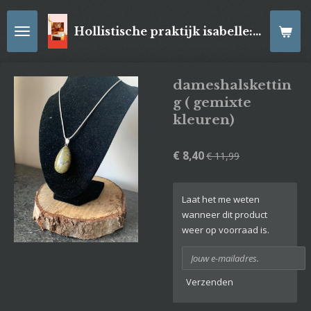
Ga
direct
Hollistische praktijk isabelle: online Kaartleggingen/ Reiki-behandelingen, Relaxatiemassage's , self- made juwelen, spirituele artikelen
naar
de
hoofdinhoud
dameshalskettin
g ( gemixte
kleuren)
€ 8,40
€ 11,99
Laat het me weten
wanneer dit product
weer op voorraad is.
Verzenden