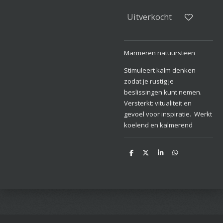
Uitverkocht
Marmeren natuursteen
Stimuleert kalm denken
zodat je rustig je
beslissingen kunt nemen.
Versterkt: vitualiteit en
gevoel voor inspiratie. Werkt
koelend en kalmerend
D
D
S
D
e
e
h
e
l
e
a
l
e
l
r
e
n
e
n