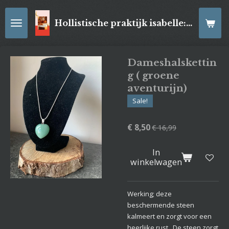
Ga
direct
Hollistische praktijk isabelle: online Kaartleggingen/ Reiki-behandelingen, Relaxatiemassage's , self- made juwelen, spirituele artikelen
naar
de
hoofdinhoud
Dameshalskettin
g ( groene
aventurijn)
Sale!
€ 8,50
€ 16,99
In
winkelwagen
Werking; deze
beschermende steen
kalmeert en zorgt voor een
heerlijke rust. De steen zorgt