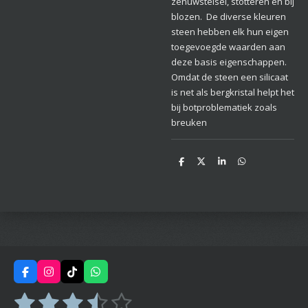
zenuwstelsel, stotteren en bij
blozen. De diverse kleuren
steen hebben elk hun eigen
toegevoegde waarden aan
deze basis eigenschappen.
Omdat de steen een silicaat
is net als bergkristal helpt het
bij botproblematiek zoals
breuken
D
D
S
D
e
e
h
e
l
e
a
l
e
l
r
e
n
e
n
F
I
T
W
a
n
i
h
1
2
3
4
5
c
s
k
a
S
R
e
t
T
t