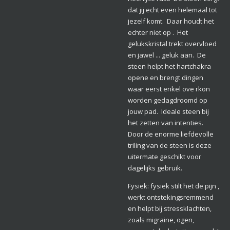
dat jij echt even helemaal tot
jezelf komt. Daar houdt het
echter niet op . Het
gelukskristal trekt overvloed
en jawel ... geluk aan. De
steen helpt het hartchakra
opene en brengt dingen
waar eerst enkel ove rkon
worden gedagdroomd op
jouw pad. Ideale steen bij
het zetten van intenties.
Door de enorme liefdevolle
triling van de steen is deze
uitermate geschikt voor
dagelijks gebruik.
Fysiek: fysiek stilt het de pijn ,
werkt ontstekingsremmend
en helpt bij stressklachten,
zoals migraine, ogen,