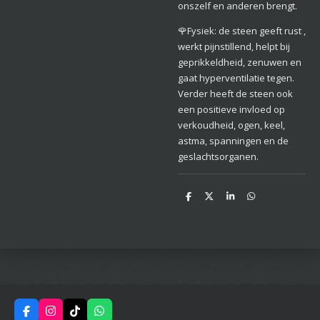
onszelf en anderen brengt.
🌹Fysiek: de steen geeft rust ,
werkt pijnstillend, helpt bij
geprikkeldheid, zenuwen en
gaat hyperventilatie tegen.
Verder heeft de steen ook
een positieve invloed op
verkoudheid, ogen, keel,
astma, spanningen en de
geslachtsorganen.
D
D
S
D
e
e
h
e
l
e
a
l
e
l
r
e
n
e
n
F
I
T
W