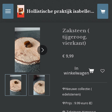
Ga
direct
Hollistische praktijk isabelle: online Kaartleggingen/ Reiki-behandelingen, Relaxatiemassage's , self- made juwelen, spirituele artikelen
naar
de
hoofdinhoud
Zaksteen (
tijgeroog,
vierkant)
€ 9,99
In
winkelwagen
🌹Nieuwe collectie (
edelstenen)
🌹Prijs : 9.99 euro 💶
🌹 Zaksteen: tijgeroog