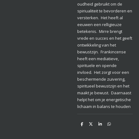
oudheid gebruikt om de
spiriualiteit te bevorderen en
versterken. Het heeft al
eeuwen een relligieuze
betekenis. Mirre brengt
vrede en succes en het geeft
ontwikkeling van het
bewustzijn. Frankincense
heeft een mediatieve,
spirituele en opende
invloed. Het zorgt voor een
beschermende zuivering,
spiritueel bewustzijn en het
maakt je bewust. Daarnaast
helpt het om je energetische
lichaam in balans te houden
D
D
S
D
e
e
h
e
l
e
a
l
e
l
r
e