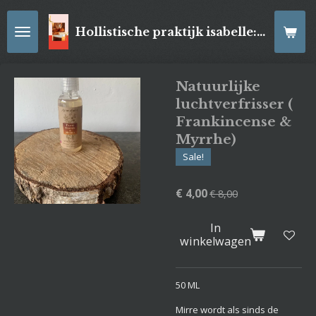
Ga
direct
Hollistische praktijk isabelle: online Kaartleggingen/ Reiki-behandelingen, Relaxatiemassage's , self- made juwelen, spirituele artikelen
naar
de
hoofdinhoud
Natuurlijke
luchtverfrisser (
Frankincense &
Myrrhe)
Sale!
€ 4,00
€ 8,00
In
winkelwagen
50 ML
Mirre wordt als sinds de