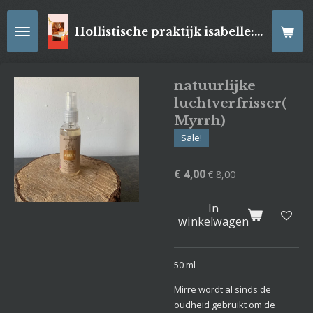
Ga
direct
Hollistische praktijk isabelle: online Kaartleggingen/ Reiki-behandelingen, Relaxatiemassage's , self- made juwelen, spirituele artikelen
naar
de
hoofdinhoud
natuurlijke
luchtverfrisser(
Myrrh)
Sale!
€ 4,00
€ 8,00
In
winkelwagen
50 ml
Mirre wordt al sinds de
oudheid gebruikt om de