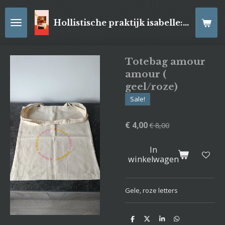
Ga
direct
Hollistische praktijk isabelle: online Kaartleggingen/ Reiki-behandelingen, Relaxatiemassage's , self- made juwelen, spirituele artikelen
naar
de
hoofdinhoud
Totebag amour
amour (
geel/roze)
Sale!
€ 4,00
€ 8,00
In
winkelwagen
Gele, roze letters
D
D
S
D