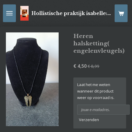
Ga
direct
Hollistische praktijk isabelle: online Kaartleggingen/ Reiki-behandelingen, Relaxatiemassage's , self- made juwelen, spirituele artikelen
naar
de
hoofdinhoud
Heren
halsketting(
engelenvleugels)
€ 4,50
€ 8,99
Laat het me weten
wanneer dit product
weer op voorraad is.
Verzenden