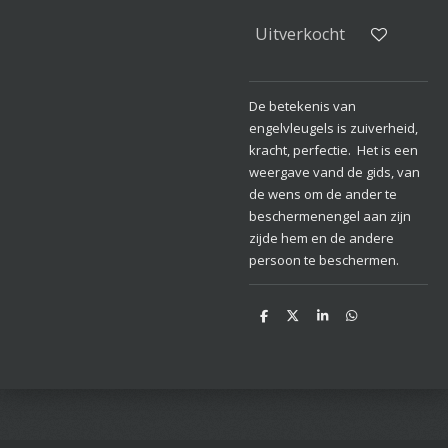
Uitverkocht
De betekenis van
engelvleugels is zuiverheid,
kracht, perfectie. Het is een
weergave vand de gids, van
de wens om de ander te
beschermenengel aan zijn
zijde hem en de andere
persoon te beschermen.
D
D
S
D
e
e
h
e
l
e
a
l
e
l
r
e
n
e
n