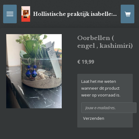
Ga
direct
Hollistische praktijk isabelle: online Kaartleggingen/ Reiki-behandelingen, Relaxatiemassage's , self- made juwelen, spirituele artikelen
naar
de
hoofdinhoud
Oorbellen (
engel , kashimiri)
€ 19,99
Laat het me weten
wanneer dit product
weer op voorraad is.
Verzenden