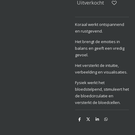
Uitverkocht
Koraal werkt ontspannend
en rustgevend.
Het brengt de emoties in
balans en geeft een vredig
gevoel.
Het versterkt de intuïtie,
verbeelding en visualisaties.
Fysiek werkt het
bloedstelpend, stimuleert het
de bloedcirculatie en
versterkt de bloedcellen.
D
D
S
D
e
e
h
e
l
e
a
l
e
l
r
e