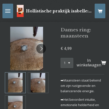
Ga
direct
Hollistische praktijk isabelle: online Kaartleggingen/ Reiki-behandelingen, Relaxatiemassage's , self- made juwelen, spirituele artikelen
naar
de
hoofdinhoud
Dames ring:
maansteen
€ 4,99
In
winkelwagen
➡️Maansteen staat bekend
om zijn rustgevende en
balancerende energie.
➡️Het bevordert intuïtie,
emotionele helderheid en