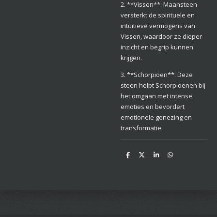
2. **Vissen**: Maansteen
versterkt de spirituele en
intuïtieve vermogens van
Vissen, waardoor ze dieper
inzicht en begrip kunnen
krijgen.
3. **Schorpioen**: Deze
steen helpt Schorpioenen bij
het omgaan met intense
emoties en bevordert
emotionele genezing en
transformatie.
D
D
S
D
e
e
h
e
l
e
a
l
e
l
r
e
n
e
n