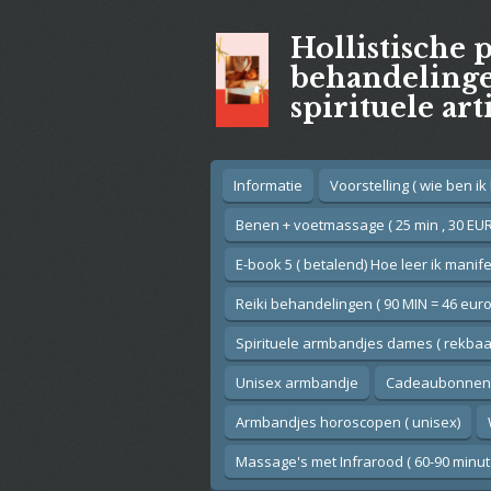
Ga
Hollistische 
direct
naar
behandelingen
de
spirituele art
hoofdinhoud
Informatie
Voorstelling ( wie ben ik !
Benen + voetmassage ( 25 min , 30 EUR
E-book 5 ( betalend) Hoe leer ik manif
Reiki behandelingen ( 90 MIN = 46 euro
Spirituele armbandjes dames ( rekbaar
Unisex armbandje
Cadeaubonnen
Armbandjes horoscopen ( unisex)
Massage's met Infrarood ( 60-90 minut