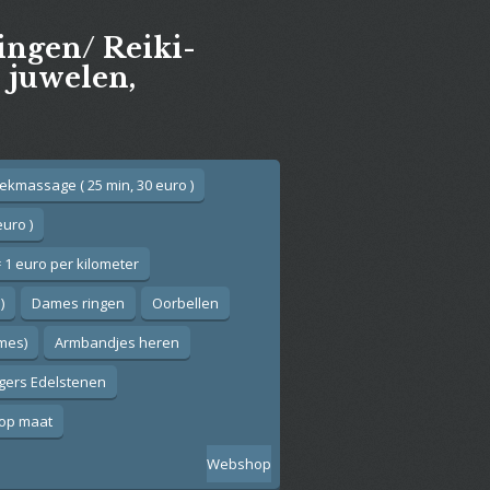
gingen/ Reiki-
e juwelen,
ekmassage ( 25 min, 30 euro )
euro )
 1 euro per kilometer
)
Dames ringen
Oorbellen
ames)
Armbandjes heren
gers Edelstenen
op maat
Webshop