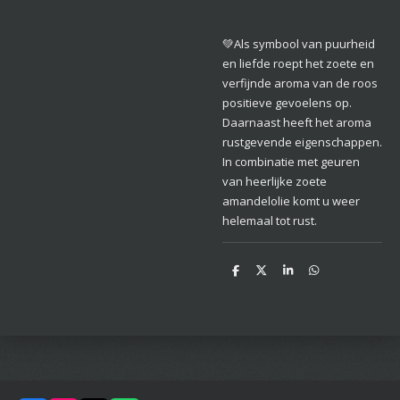
💚Als symbool van puurheid
en liefde roept het zoete en
verfijnde aroma van de roos
positieve gevoelens op.
Daarnaast heeft het aroma
rustgevende eigenschappen.
In combinatie met geuren
van heerlijke zoete
amandelolie komt u weer
helemaal tot rust.
D
D
S
D
e
e
h
e
l
e
a
l
e
l
r
e
n
e
n