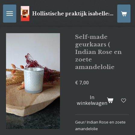
Ga
direct
Hollistische praktijk isabelle: online Kaartleggingen/ Reiki-behandelingen, Relaxatiemassage's , self- made juwelen, spirituele artikelen
naar
de
hoofdinhoud
Self-made
geurkaars (
Indian Rose en
zoete
amandelolie
€ 7,00
In
winkelwagen
Geur/ Indian Rose en zoete
amandelolie