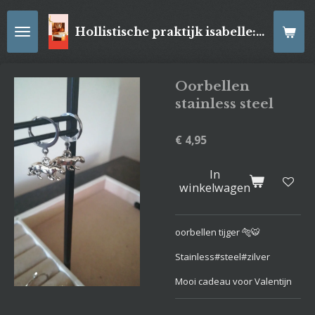
Ga
direct
Hollistische praktijk isabelle: online Kaartleggingen/ Reiki-behandelingen, Relaxatiemassage's , self- made juwelen, spirituele artikelen
naar
de
hoofdinhoud
Oorbellen
stainless steel
€ 4,95
In
winkelwagen
oorbellen tijger 🐅🐯
Stainless#steel#zilver
Mooi cadeau voor Valentijn