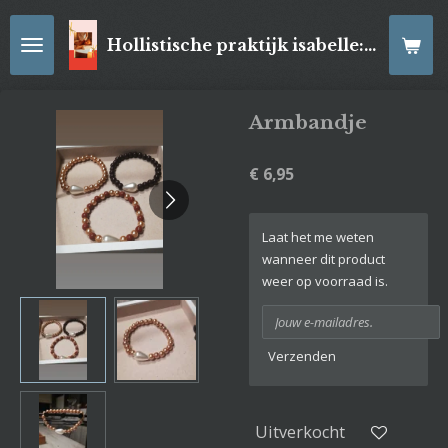
Ga
direct
Hollistische praktijk isabelle: online Kaartleggingen/ Reiki-behandelingen, Relaxatiemassage's , self- made juwelen, spirituele artikelen
naar
de
hoofdinhoud
Armbandje
€ 6,95
Laat het me weten
wanneer dit product
weer op voorraad is.
Verzenden
Uitverkocht