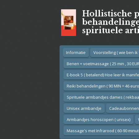
Ga
Hollistische 
direct
naar
behandelingen
de
spirituele art
hoofdinhoud
Informatie
Voorstelling ( wie ben ik !
Benen + voetmassage ( 25 min , 30 EUR
E-book 5 ( betalend) Hoe leer ik manif
Reiki behandelingen ( 90 MIN = 46 euro
Spirituele armbandjes dames ( rekbaar
Unisex armbandje
Cadeaubonnen
Armbandjes horoscopen ( unisex)
Massage's met Infrarood ( 60-90 minut