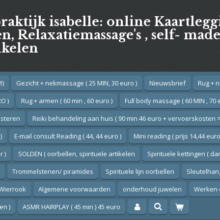
praktijk isabelle: online Kaartleg
, Relaxatiemassage's , self- mad
ikelen
!)
Gezicht + nekmassage ( 25 MIN, 30 euro )
Nieuwsbrief
Rug + n
O )
Rug + armen ( 60 min , 60 euro )
Full body massage ( 60 MIN , 70 
esteren
Reiki behandeling aan huis ( 90 min 46 euro + vervoerskosten =
)
E-mail consult Reading ( 44, 44 euro )
Mini reading ( prijs 14,44 euro
 )
SOLDEN ( oorbellen, spirituele artikelen
Spirituele kettingen ( d
Trommelstenen/ piramides
Spirituele lijn oorbellen
Sleutelhan
Wierrook
Algemene voorwaarden
onderhoud juwelen
Werken 
en )
ASMR HAIRPLAY ( 45 min ) 45 euro