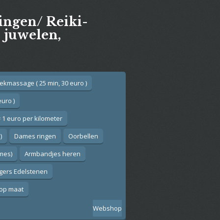
gingen/ Reiki-
e juwelen,
ekmassage ( 25 min, 30 euro )
euro )
 1 euro per kilometer
)
Dames ringen
Oorbellen
ames)
Armbandjes heren
gers Edelstenen
op maat
Webshop