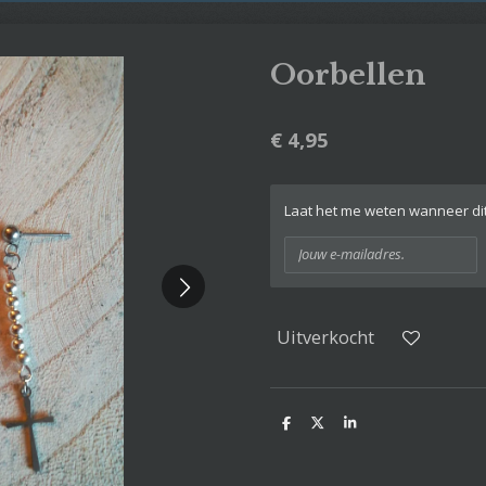
Oorbellen
€ 4,95
Laat het me weten wanneer dit
Uitverkocht
D
D
S
e
e
h
l
e
a
e
l
r
n
e