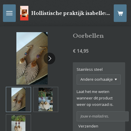
Ga
direct
Hollistische praktijk isabelle: online Kaartleggingen/ Reiki-behandelingen, Relaxatiemassage's , self- made juwelen, spirituele artikelen
naar
de
hoofdinhoud
Oorbellen
€ 14,95
Stainless steel
Laat het me weten
wanneer dit product
weer op voorraad is.
Verzenden