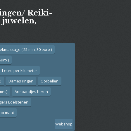
gingen/ Reiki-
e juwelen,
ekmassage ( 25 min, 30 euro )
euro )
 1 euro per kilometer
)
Dames ringen
Oorbellen
ames)
Armbandjes heren
gers Edelstenen
op maat
Webshop