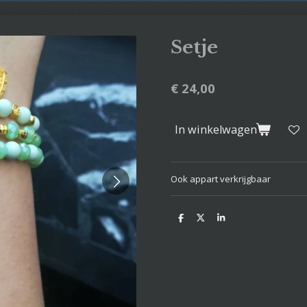
Setje
€ 24,00
In winkelwagen
Ook appart verkrijgbaar
D
D
S
e
e
h
l
e
a
e
l
r
n
e