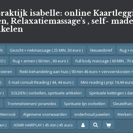
praktijk isabelle: online Kaartleg
, Relaxatiemassage's , self- mad
ikelen
!)
Gezicht + nekmassage ( 25 MIN, 30 euro )
Nieuwsbrief
Rug + n
O )
Rug + armen ( 60 min , 60 euro )
Full body massage ( 60 MIN , 70 
esteren
Reiki behandeling aan huis ( 90 min 46 euro + vervoerskosten =
)
E-mail consult Reading ( 44, 44 euro )
Mini reading ( prijs 14,44 euro
 )
SOLDEN ( oorbellen, spirituele artikelen
Spirituele kettingen ( d
Trommelstenen/ piramides
Spirituele lijn oorbellen
Sleutelhan
Wierrook
Algemene voorwaarden
onderhoud juwelen
Werken 
en )
ASMR HAIRPLAY ( 45 min ) 45 euro