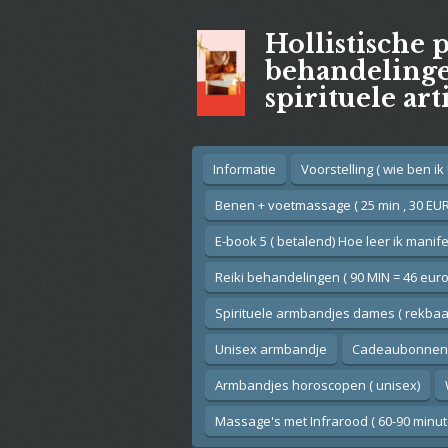
Ga
Hollistische 
direct
naar
behandelingen
de
spirituele art
hoofdinhoud
Informatie
Voorstelling ( wie ben ik !
Benen + voetmassage ( 25 min , 30 EUR
E-book 5 ( betalend) Hoe leer ik manif
Reiki behandelingen ( 90 MIN = 46 euro
Spirituele armbandjes dames ( rekbaar
Unisex armbandje
Cadeaubonnen
Armbandjes horoscopen ( unisex)
Massage's met Infrarood ( 60-90 minut