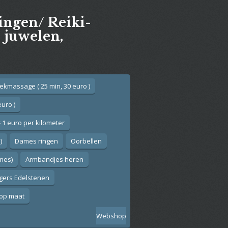
gingen/ Reiki-
e juwelen,
ekmassage ( 25 min, 30 euro )
euro )
 1 euro per kilometer
)
Dames ringen
Oorbellen
ames)
Armbandjes heren
gers Edelstenen
op maat
Webshop