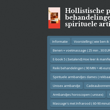
Ga
Hollistische 
direct
naar
behandelingen
de
spirituele art
hoofdinhoud
Informatie
Voorstelling ( wie ben ik !
Benen + voetmassage ( 25 min , 30 EUR
E-book 5 ( betalend) Hoe leer ik manif
Reiki behandelingen ( 90 MIN = 46 euro
Spirituele armbandjes dames ( rekbaar
Unisex armbandje
Cadeaubonnen
Armbandjes horoscopen ( unisex)
Massage's met Infrarood ( 60-90 minut