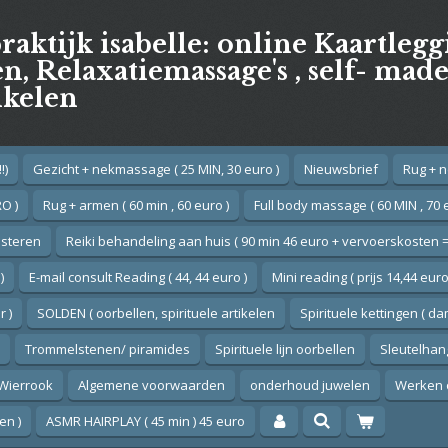
praktijk isabelle: online Kaartleg
, Relaxatiemassage's , self- mad
ikelen
!)
Gezicht + nekmassage ( 25 MIN, 30 euro )
Nieuwsbrief
Rug + n
O )
Rug + armen ( 60 min , 60 euro )
Full body massage ( 60 MIN , 70 
esteren
Reiki behandeling aan huis ( 90 min 46 euro + vervoerskosten =
)
E-mail consult Reading ( 44, 44 euro )
Mini reading ( prijs 14,44 euro
 )
SOLDEN ( oorbellen, spirituele artikelen
Spirituele kettingen ( d
Trommelstenen/ piramides
Spirituele lijn oorbellen
Sleutelhan
Wierrook
Algemene voorwaarden
onderhoud juwelen
Werken 
en )
ASMR HAIRPLAY ( 45 min ) 45 euro