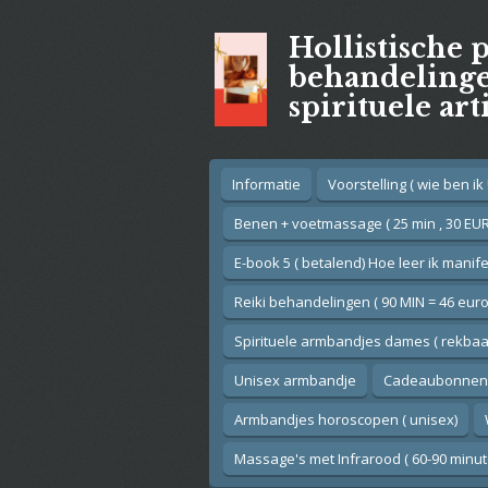
Ga
Hollistische 
direct
naar
behandelingen
de
spirituele art
hoofdinhoud
Informatie
Voorstelling ( wie ben ik !
Benen + voetmassage ( 25 min , 30 EUR
E-book 5 ( betalend) Hoe leer ik manif
Reiki behandelingen ( 90 MIN = 46 euro
Spirituele armbandjes dames ( rekbaar
Unisex armbandje
Cadeaubonnen
Armbandjes horoscopen ( unisex)
Massage's met Infrarood ( 60-90 minut