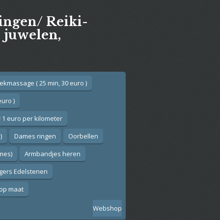
gingen/ Reiki-
e juwelen,
ekmassage ( 25 min, 30 euro )
euro )
 1 euro per kilometer
)
Dames ringen
Oorbellen
ames)
Armbandjes heren
gers Edelstenen
op maat
Webshop