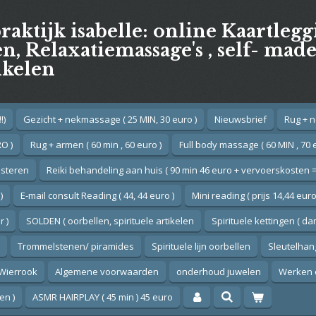
praktijk isabelle: online Kaartleg
, Relaxatiemassage's , self- mad
ikelen
!)
Gezicht + nekmassage ( 25 MIN, 30 euro )
Nieuwsbrief
Rug + n
O )
Rug + armen ( 60 min , 60 euro )
Full body massage ( 60 MIN , 70 
esteren
Reiki behandeling aan huis ( 90 min 46 euro + vervoerskosten =
)
E-mail consult Reading ( 44, 44 euro )
Mini reading ( prijs 14,44 euro
 )
SOLDEN ( oorbellen, spirituele artikelen
Spirituele kettingen ( d
Trommelstenen/ piramides
Spirituele lijn oorbellen
Sleutelhan
Wierrook
Algemene voorwaarden
onderhoud juwelen
Werken 
en )
ASMR HAIRPLAY ( 45 min ) 45 euro