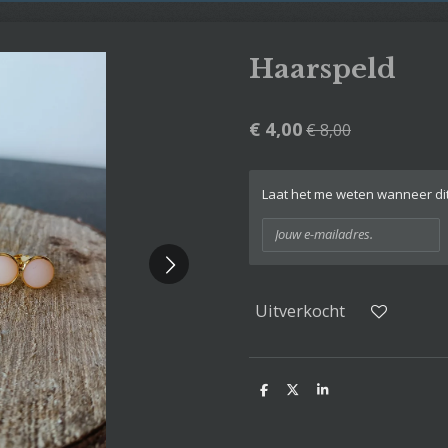
Haarspeld
€ 4,00
€ 8,00
Laat het me weten wanneer dit
Uitverkocht
D
D
S
e
e
h
l
e
a
e
l
r
n
e