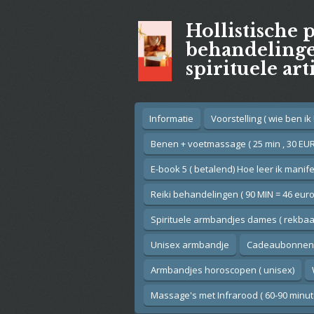
Ga
Hollistische 
direct
naar
behandelingen
de
spirituele art
hoofdinhoud
Informatie
Voorstelling ( wie ben ik !
Benen + voetmassage ( 25 min , 30 EUR
E-book 5 ( betalend) Hoe leer ik manif
Reiki behandelingen ( 90 MIN = 46 euro
Spirituele armbandjes dames ( rekbaar
Unisex armbandje
Cadeaubonnen
Armbandjes horoscopen ( unisex)
Massage's met Infrarood ( 60-90 minut