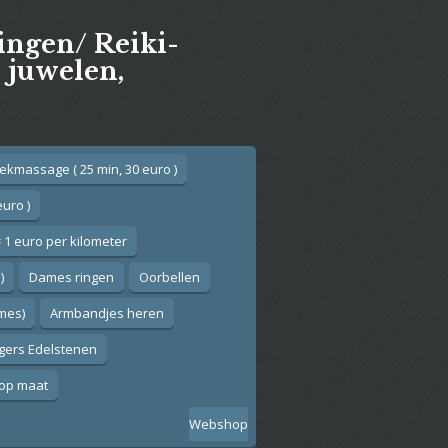
gingen/ Reiki-
e juwelen,
ekmassage ( 25 min, 30 euro )
euro )
 1 euro per kilometer
)
Dames ringen
Oorbellen
ames)
Armbandjes heren
gers Edelstenen
op maat
Webshop